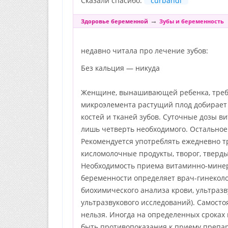
Сказали спасибо:
curbandi
→
Здоровье беременной
Зубы и беременность
недавно читала про лечение зубов:
Без кальция — никуда
Женщине, вынашивающей ребенка, требуе
микроэлемента растущий плод добирает 
костей и тканей зубов. Суточные дозы в
лишь четверть необходимого. Остальное
Рекомендуется употреблять ежедневно т
кисломолочные продукты, творог, тверд
Необходимость приема витаминно-минер
беременности определяет врач-гинеколо
биохимического анализа крови, ультразв
ультразвукового исследований). Самост
нельзя. Иногда на определенных сроках
быть противопоказания к приему препар