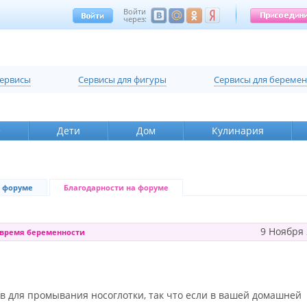
Войти
через:
сервисы
Cервисы для фигуры
Cервисы для береме
е
Дети
Дом
Кулинария
 форуме
Благодарности на форуме
9 Ноября
 время беременности
в для промывания носоглотки, так что если в вашей домашней