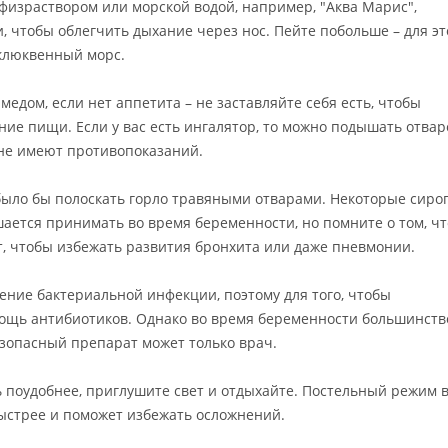
 физраствором или морской водой, например, "Аква Марис",
и, чтобы облегчить дыхание через нос. Пейте побольше – для э
клюквенный морс.
едом, если нет аппетита – не заставляйте себя есть, чтобы
ние пищи. Если у вас есть ингалятор, то можно подышать отва
не имеют противопоказаний.
было бы полоскать горло травяными отварами. Некоторые сиро
ается принимать во время беременности, но помните о том, чт
т, чтобы избежать развития бронхита или даже пневмонии.
ние бактериальной инфекции, поэтому для того, чтобы
мощь антибиотиков. Однако во время беременности большинств
езопасный препарат может только врач.
ь поудобнее, приглушите свет и отдыхайте. Постельный режим 
ыстрее и поможет избежать осложнений.