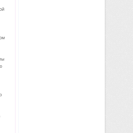
той
ром
пы
о
о
в