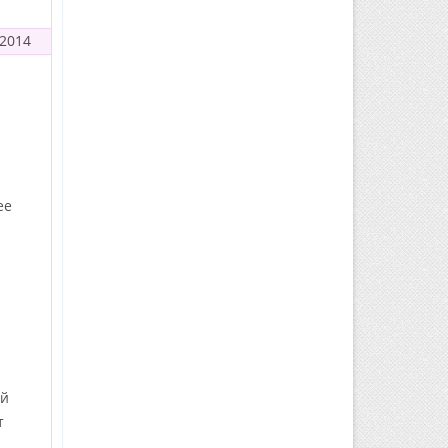
 2014
ее
ой
т