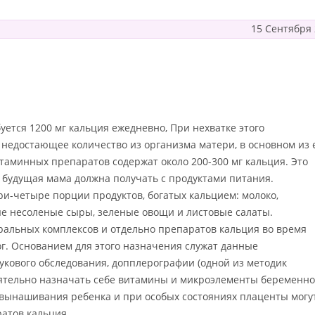
15 Сентября
тся 1200 мг кальция ежедневно, При нехватке этого
недостающее количество из организма матери, в основном из 
итаминных препаратов содержат около 200-300 мг кальция. Это
 будущая мама должна получать с продуктами питания.
ри-четыре порции продуктов, богатых кальцием: молоко,
ые несоленые сыры, зеленые овощи и листовые салаты.
альных комплексов и отдельно препаратов кальция во время
г. Основанием для этого назначения служат данные
укового обследования, допплерографии (одной из методик
оятельно назначать себе витамины и микроэлементы беременн
 вынашивания ребенка и при особых состояниях плаценты могу
атов кальция.