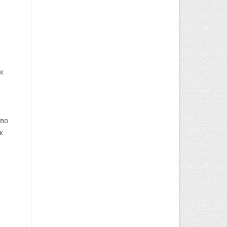
к
 во
к