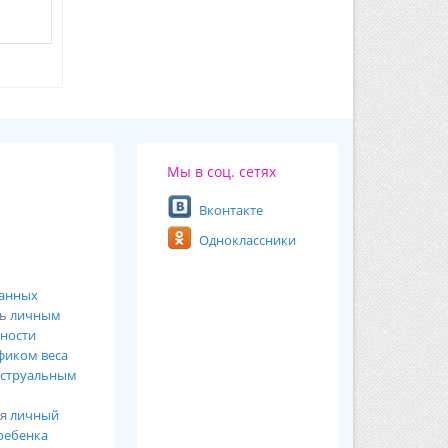
Мы в соц. сетях
Вконтакте
Одноклассники
ванных
сь
личным
ности
фиком веса
струальным
ся
личный
ребенка