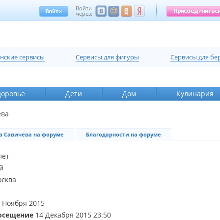
Войти
через:
нские сервисы
Cервисы для фигуры
Cервисы для б
доровье
Дети
Дом
Кулинария
ева
а Савичева на форуме
Благодарности на форуме
лет
й
сква
 Ноября 2015
осещение
14 Декабря 2015 23:50