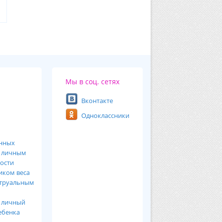
Мы в соц. сетях
Вконтакте
Одноклассники
анных
ь
личным
ости
иком веса
труальным
я
личный
ебенка