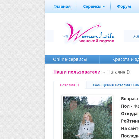
Главная
Сервисы
Форум
Же
Online-cервисы
Красота и з
Наши пользователи
→ Наталия D
Наталия D
Сообщения Наталия D на
Возраст
Пол
- Ж
Откуда
Рейтин
На сайт
Послед