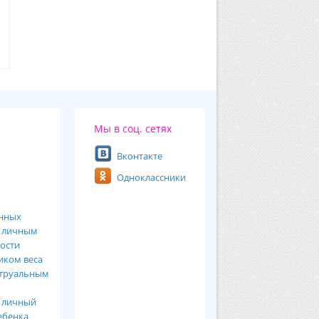
Мы в соц. сетях
Вконтакте
Одноклассники
анных
ь
личным
ости
иком веса
труальным
я
личный
ебенка