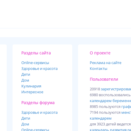
Разделы сайта
О проекте
Online-cервисы
Реклама на сайте
Здоровье и красота
Контакты
Дети
Пользователи
Дом
Кулинария
20918
зарегистриров
Интересное
6980 воспользовалис
календарем беременн
Разделы форума
8985 пользуются
граф
Здоровье и красота
7194 пользуются
менс
Дети
календарем
Дом
для 3923 детей ведетс
Online-сервисы
календарь развития р