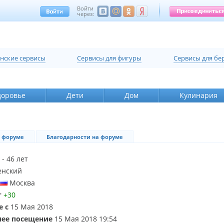
Войти
через:
нские сервисы
Cервисы для фигуры
Cервисы для б
доровье
Дети
Дом
Кулинария
 форуме
Благодарности на форуме
- 46 лет
енский
Москва
г
+30
е с
15 Мая 2018
нее посещение
15 Мая 2018 19:54