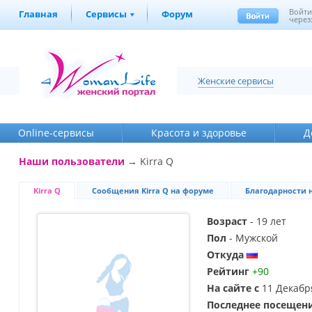
Войт
Главная
Сервисы
Форум
через
Женские сервисы
Online-cервисы
Красота и здоровье
Д
Наши пользователи
→ Kirra Q
Kirra Q
Сообщения Kirra Q на форуме
Благодарности 
Возраст
- 19 лет
Пол
- Мужской
Откуда
Рейтинг
+90
На сайте с
11 Декабр
Последнее посещен