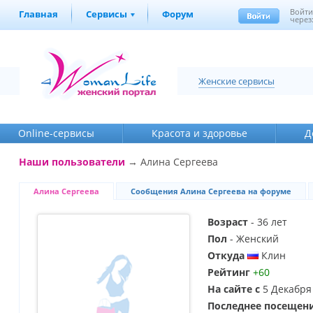
Войт
Главная
Сервисы
Форум
через
Женские сервисы
Online-cервисы
Красота и здоровье
Д
Наши пользователи
→ Алина Сергеева
Алина Сергеева
Сообщения Алина Сергеева на форуме
Возраст
- 36 лет
Пол
- Женский
Откуда
Клин
Рейтинг
+60
На сайте с
5 Декабря
Последнее посещен