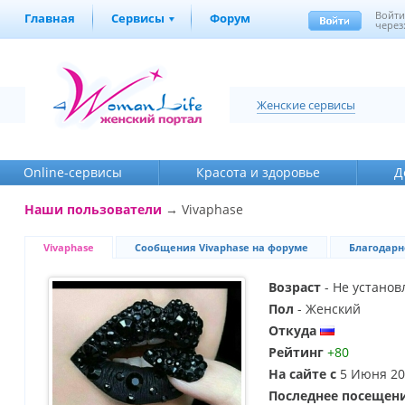
Войт
Главная
Сервисы
Форум
через
Женские сервисы
Online-cервисы
Красота и здоровье
Д
Наши пользователи
→ Vivaphase
Vivaphase
Сообщения Vivaphase на форуме
Благодарн
Возраст
- Не установ
Пол
- Женский
Откуда
Рейтинг
+80
На сайте с
5 Июня 20
Последнее посещен