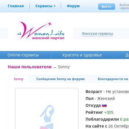
Войт
Главная
Сервисы
Форум
через
Женские сервисы
Online-cервисы
Красота и здоровье
Д
Наши пользователи
→ Sonny
Sonny
Сообщения Sonny на форуме
Благодарности на
Возраст
- Не установ
Пол
- Женский
Откуда
Рейтинг
+305
Поблагодарили
6 ра
На сайте с
26 Октябр