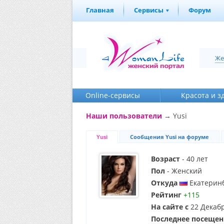
Главная
Сервисы
Форум
Же
Online-cервисы
Красота и з
Наши пользователи
→ Yusi
Yusi
Сообщения Yusi на форуме
Возраст
- 40 лет
Пол
- Женский
Откуда
Екатерин
Рейтинг
+115
На сайте с
22 Декабр
Последнее посещен