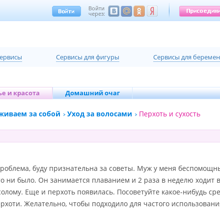
Войти
через:
сервисы
Cервисы для фигуры
Cервисы для береме
е и красота
Домашний очаг
живаем за собой
Уход за волосами
Перхоть и сухость
проблема, буду признательна за советы. Муж у меня беспомощны
то ни было. Он занимается плаванием и 2 раза в неделю ходит в
олому. Еще и перхоть появилась. Посоветуйте какое-нибудь ср
рхоти. Желательно, чтобы подходило для частого использовани