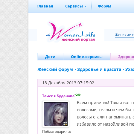
Главная
Сервисы
Форум
Женские 
Дети
Online-сервисы
Здоровь
Женский форум
Здоровье и красота
Уха
18 Декабря 2013 07:15:02
+290
Таисия Буданова
Всем приветик! Такая вот 
волосами, телом и чем бы 
волосы стали напоминать с
избавило от назойливой пе
Поблагодарили: