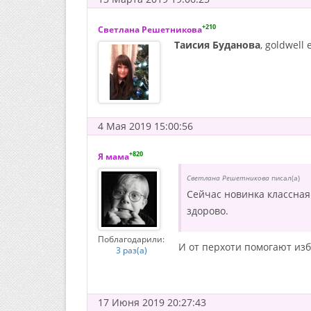
+210
Светлана Решетникова
Таисия Буданова
, goldwel
4 Мая 2019 15:00:56
+820
Я мама
Светлана Решетникова
писал(а)
Сейчас новинка классная
здорово.
Поблагодарили:
И от перхоти помогают изб
3 раз(а)
17 Июня 2019 20:27:43