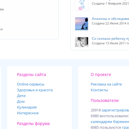
Создана 1 Февраля 202
иам
Анализы и обследов
Создана 22 Июня 2014
ка
Со скольки ребенку л
Создана 13 Июля 2011 
Разделы сайта
О проекте
Online-cервисы
Реклама на сайте
Здоровье и красота
Контакты
Дети
Пользователи
Дом
Кулинария
20918
зарегистриро
Интересное
6980 воспользовали
календарем беремен
Разделы форума
8985 пользуются
гра