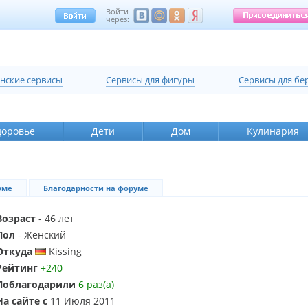
Войти
через:
нские сервисы
Cервисы для фигуры
Cервисы для б
доровье
Дети
Дом
Кулинария
уме
Благодарности на форуме
Возраст
- 46 лет
Пол
- Женский
Откуда
Kissing
Рейтинг
+240
Поблагодарили
6 раз(а)
На сайте с
11 Июля 2011