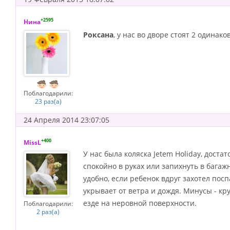
+2595
Нина
Роксана
, у нас во дворе стоят 2 одинак
Поблагодарили:
23 раз(а)
24 Апреля 2014 23:07:05
+400
MissL
У нас была коляска Jetem Holiday, доста
спокойно в руках или запихнуть в багаж
удобно, если ребенок вдруг захотел по
укрывает от ветра и дождя. Минусы - кр
езде на неровной поверхности.
Поблагодарили:
2 раз(а)