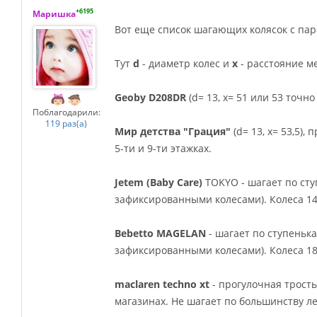
+6195
Маришка
Вот еще список шагающих колясок с па
Тут
d
- диаметр колес и
x
- расстояние м
Geoby D208DR
(d= 13, х= 51 или 53 точн
Поблагодарили:
119 раз(а)
Мир детства "Грация"
(d= 13, х= 53,5)
5-ти и 9-ти этажках.
Jetem (Baby Care)
TOKYO - шагает по сту
зафиксированными колесами). Колеса 14 
Bebetto MAGELAN
- шагает по ступенька
зафиксированными колесами). Колеса 18 
maclaren techno xt
- прогулочная трость,
магазинах. Не шагает по большинству л