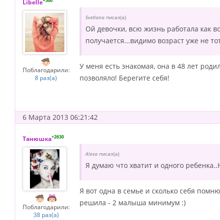
+560
Libelle
Svetlana
писал(а)
Ой девочки, всю жизнь работала как вол
получается...видимо возраст уже не тот
У меня есть знакомая, она в 48 лет роди
Поблагодарили:
позволяло! Берегите себя!
8 раз(а)
6 Марта 2013 06:21:42
+2630
Танюшка
Alexa
писал(а)
Я думаю что хватит и одного ребенка..Н
Я вот одна в семье и сколько себя помню
решила - 2 малыша минимум :)
Поблагодарили:
38 раз(а)