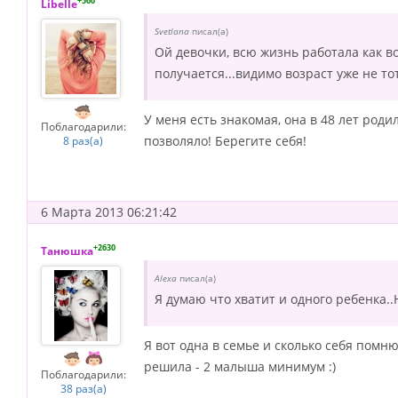
+560
Libelle
Svetlana
писал(а)
Ой девочки, всю жизнь работала как вол
получается...видимо возраст уже не тот
У меня есть знакомая, она в 48 лет роди
Поблагодарили:
позволяло! Берегите себя!
8 раз(а)
6 Марта 2013 06:21:42
+2630
Танюшка
Alexa
писал(а)
Я думаю что хватит и одного ребенка..Н
Я вот одна в семье и сколько себя помню
решила - 2 малыша минимум :)
Поблагодарили:
38 раз(а)