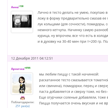
+130
Анна
Лично я тесто делать не умею, покупаю в
ложу в форму предварительно смазав ее 
лук кольцами (для сочности), помидоры, 
немного кетчупа. Начинку самую разнообр
курица, ну впрочем, все что есть в холод
и в духовку на 30-40 мин при т=200 гр. П
12 Декабря 2011 04:12:51
+9705
Арничка
мы любим пиццу с такой начинкой:
раскатанное тесто смазывается томатной
или свинина), помидорки, перец и свер
паста добавляется и сверху тоже, но без
Еще огурчики соленые добавляли, тоже в
Поблагодарили:
Пицца получается очень вкусная и не вре
251 раз(а)