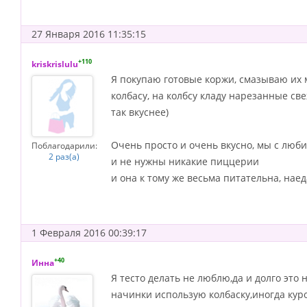
27 Января 2016 11:35:15
+110
kriskrislulu
Я покупаю готовые коржи, смазываю их 
колбасу, на колбсу кладу нарезанные с
так вкуснее)
Очень просто и очень вкусно, мы с люб
Поблагодарили:
2 раз(а)
и не нужны никакие пиццерии
и она к тому же весьма питательна, нае
1 Февраля 2016 00:39:17
+40
Инна
Я тесто делать не люблю,да и долго это
начинки использую колбаску,иногда к