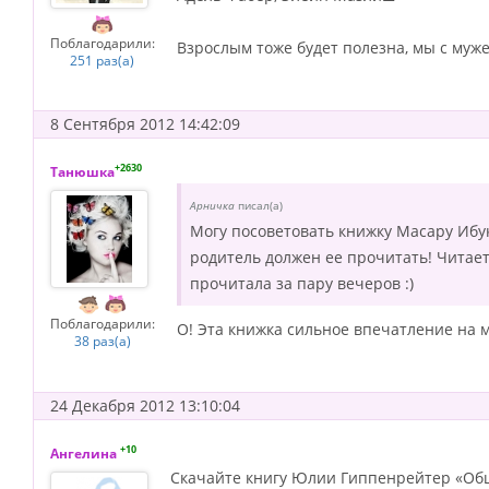
Поблагодарили:
Взрослым тоже будет полезна, мы с муже
251 раз(а)
8 Сентября 2012 14:42:09
+2630
Танюшка
Арничка
писал(а)
Могу посоветовать книжку Масару Иб
родитель должен ее прочитать! Читает
прочитала за пару вечеров :)
Поблагодарили:
О! Эта книжка сильное впечатление на м
38 раз(а)
24 Декабря 2012 13:10:04
+10
Ангелина
Скачайте книгу Юлии Гиппенрейтер «Обща