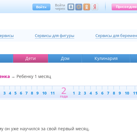
Войти
через:
сервисы
Cервисы для фигуры
Cервисы для береме
е
Дети
Дом
Кулинария
енка
→ Ребенку 1 месяц
2
3
4
5
6
7
8
9
10
11
1
2
3
4
5
6
7
8
9
10
1
года
му он уже научился за свой первый месяц.