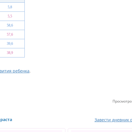
5,8
5,5
58,6
57,6
39,6
38,9
вития ребенка
.
Просмотро
зраста
Завести дневник 