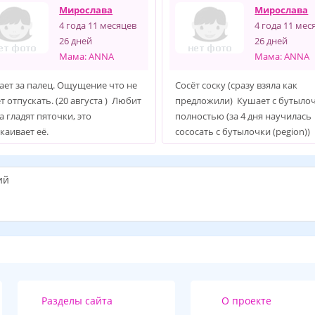
Мирослава
Мирослава
4 года 11 месяцев
4 года 11 мес
26 дней
26 дней
Мама: ANNA
Мама: ANNA
ает за палец. Ощущение что не
Сосёт соску (сразу взяла как
т отпускать. (20 августа ) Любит
предложили) Кушает с бутыло
а гладят пяточки, это
полностью (за 4 дня научилась
каивает её.
сососать с бутылочки (pegion))
ий
Разделы сайта
О проекте