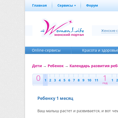
Главная
Сервисы
Форум
Женские 
Online-cервисы
Красота и здоровь
Дети
→
Ребенок
→
Календарь развития реб
0
1
1
2
3
4
5
6
7
8
9
10
11
1
2
год
Ребенку 1 месяц
Ваш малыш растет и развивается, и вот че