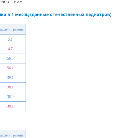
овор с ним
ка в 1 месяц (данные отечественных педиатров)
ерхняя граница
5,1
4,7
56,5
56,1
39,1
38,1
38,9
38,1
ерхняя граница