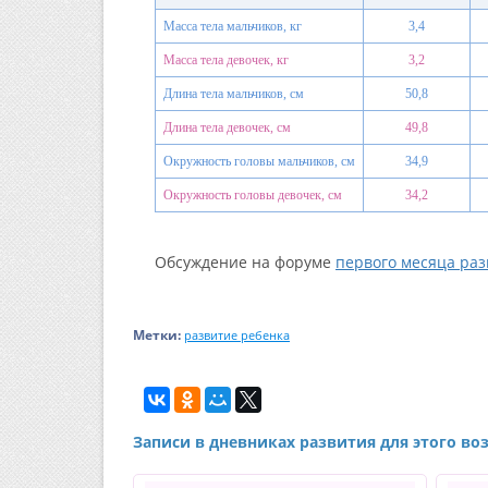
Масса тела мальчиков, кг
3,4
Масса тела девочек, кг
3,2
Длина тела мальчиков, см
50,8
Длина тела девочек, см
49,8
Окружность головы мальчиков, см
34,9
Окружность головы девочек, см
34,2
Обсуждение на форуме
первого месяца раз
Метки:
развитие ребенка
Записи в дневниках развития для этого во