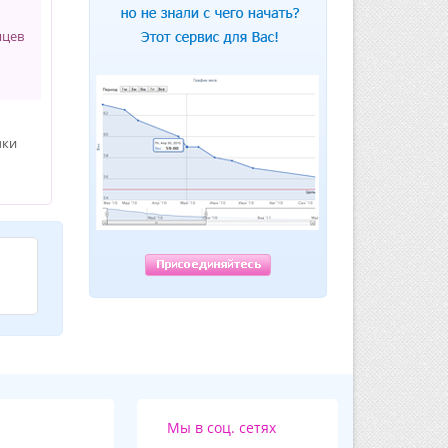
яцев
чки
Мы в соц. сетях