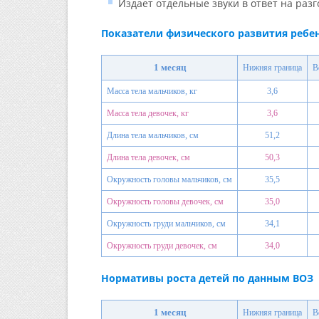
Издает отдельные звуки в ответ на разг
Показатели физического развития ребен
1 месяц
Нижняя граница
В
Масса тела мальчиков, кг
3,6
Масса тела девочек, кг
3,6
Длина тела мальчиков, см
51,2
Длина тела девочек, см
50,3
Окружность головы мальчиков, см
35,5
Окружность головы девочек, см
35,0
Окружность груди мальчиков, см
34,1
Окружность груди девочек, см
34,0
Нормативы роста детей по данным ВОЗ
1 месяц
Нижняя граница
В