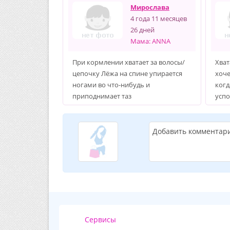
Мирослава
4 года 11 месяцев
26 дней
Мама: ANNA
При кормлении хватает за волосы/
Хват
цепочку Лёжа на спине упирается
хоче
ногами во что-нибудь и
когд
приподнимает таз
успо
Добавить комментар
Сервисы