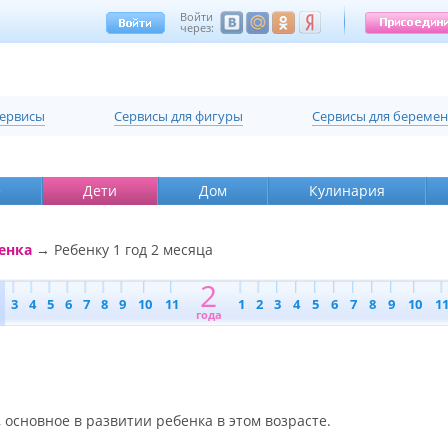
Войти
через:
сервисы
Cервисы для фигуры
Cервисы для береме
е
Дети
Дом
Кулинария
енка
→ Ребенку 1 год 2 месяца
2
3
4
5
6
7
8
9
10
11
1
2
3
4
5
6
7
8
9
10
1
года
 основное в развитии ребенка в этом возрасте.