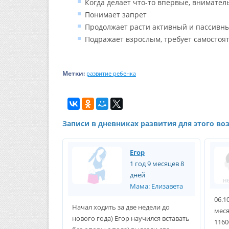
Когда делает что-то впервые, внимате
Понимает запрет
Продолжает расти активный и пассивн
Подражает взрослым, требует самостоя
Метки:
развитие ребенка
Записи в дневниках развития для этого во
Егор
1 год 9 месяцев 8
дней
Мама: Елизавета
06.1
Начал ходить за две недели до
меся
нового года) Егор научился вставать
1160