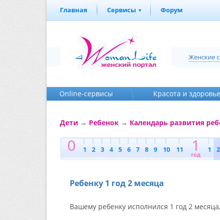
Главная
Сервисы
Форум
Женские 
Online-cервисы
Красота и здоровь
Дети
→
Ребенок
→
Календарь развития реб
0
1
1
2
3
4
5
6
7
8
9
10
11
1
2
год
Ребенку 1 год 2 месяца
Вашему ребенку исполнился 1 год 2 месяца,