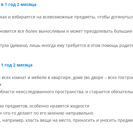
в 1 год 2 месяца
уках и взбирается на всевозможные предметы, чтобы дотянутьс
тановится все более выносливым и может преодолевать большие
тула (дивана), лишь иногда ему требуется в этом помощь родит
1 год 2 месяца
сех комнат и мебели в квартире, доме (во дворе – всех построе
м
бласти неисследованного пространства, и старается обязатель
ва предметов, особенно нравятся жидкости
ли что-то делают по его мнению неправильно
 например, класть вещи на место, приносить и уносить предм