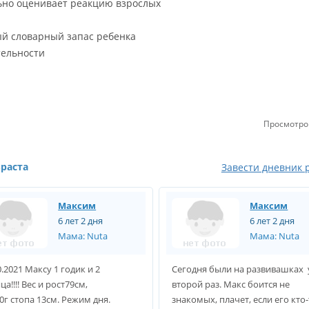
льно оценивает реакцию взрослых
ый словарный запас ребенка
тельности
Просмотро
зраста
Завести дневник 
Максим
Максим
6 лет 2 дня
6 лет 2 дня
Мама: Nuta
Мама: Nuta
0.2021 Максу 1 годик и 2
Сегодня были на развивашках
ца!!!! Вес и рост79см,
второй раз. Макс боится не
0г стопа 13см. Режим дня.
знакомых, плачет, если его кто