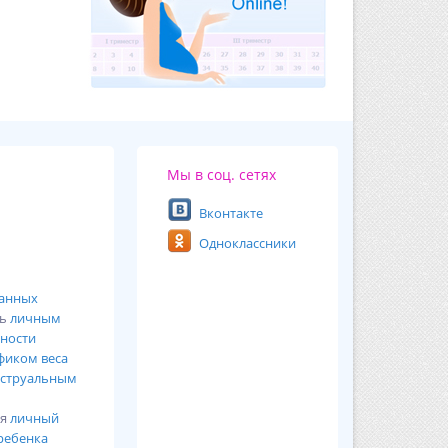
Мы в соц. сетях
Вконтакте
Одноклассники
ванных
сь
личным
ности
фиком веса
струальным
ся
личный
ребенка