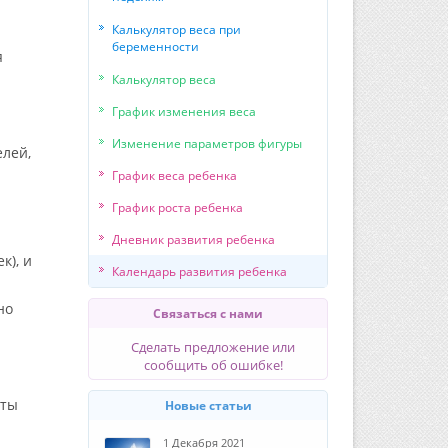
Калькулятор веса при
беременности
я
Калькулятор веса
График изменения веса
Изменение параметров фигуры
елей,
График веса ребенка
График роста ребенка
Дневник развития ребенка
к), и
Календарь развития ребенка
но
Связаться с нами
Сделать предложение или
сообщить об ошибке!
еты
Новые статьи
1 Декабря 2021