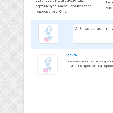
без опоры с пола) вылезли два
Тако
верхних зуба. Маша научила Егора
Дне..
говорить -Ага. Он ...
Добавить комментар
ольга
научились пить сок из трубо
редко, но просится на горш