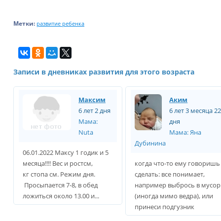
Метки:
развитие ребенка
Записи в дневниках развития для этого возраста
Максим
Аким
6 лет 2 дня
6 лет 3 месяца 2
Мама:
дня
Nuta
Мама: Яна
Дубинина
06.01.2022 Максу 1 годик и 5
месяца!!!! Вес и ростсм,
когда что-то ему говоришь
кг стопа см. Режим дня.
сделать: все понимает,
Просыпается 7-8, в обед
например выбрось в мусор
ложиться около 13.00 и...
(иногда мимо ведра), или
принеси подгузник