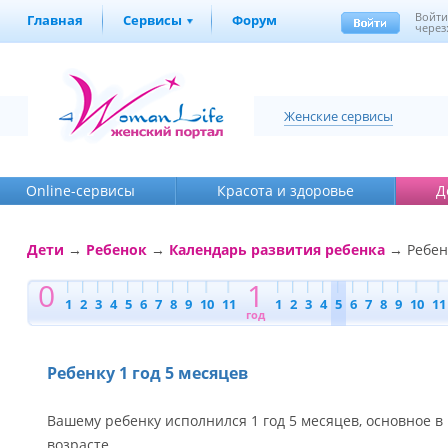
Войт
Главная
Сервисы
Форум
через
Женские сервисы
Online-cервисы
Красота и здоровье
Д
Дети
→
Ребенок
→
Календарь развития ребенка
→ Ребенк
0
1
1
2
3
4
5
6
7
8
9
10
11
1
2
3
4
5
6
7
8
9
10
11
год
Ребенку 1 год 5 месяцев
Вашему ребенку исполнился 1 год 5 месяцев, основное в
возрасте.