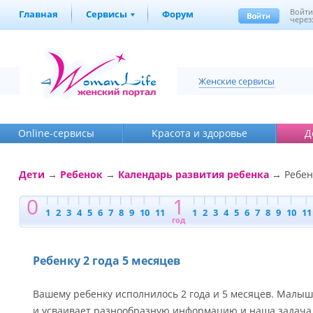
Войт
Главная
Сервисы
Форум
через
Женские сервисы
Online-cервисы
Красота и здоровье
Д
Дети
→
Ребенок
→
Календарь развития ребенка
→ Ребенк
0
1
1
2
3
4
5
6
7
8
9
10
11
1
2
3
4
5
6
7
8
9
10
11
год
Ребенку 2 года 5 месяцев
Вашему ребенку исполнилось 2 года и 5 месяцев. Малыш 
и усваивает разнообразную информацию и наша задача п