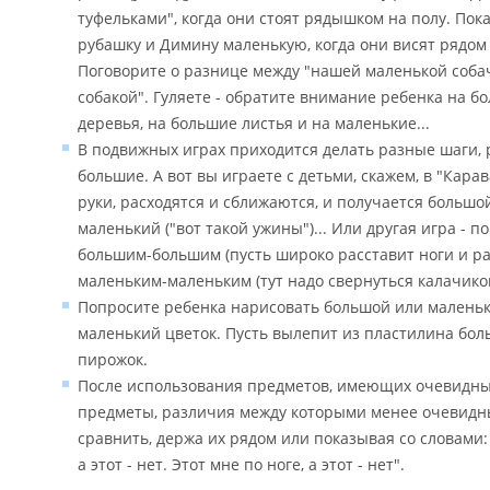
туфельками", когда они стоят рядышком на полу. По
рубашку и Димину маленькую, когда они висят рядом 
Поговорите о разнице между "нашей маленькой собач
собакой". Гуляете - обратите внимание ребенка на б
деревья, на большие листья и на маленькие...
В подвижных играх приходится делать разные шаги,
большие. А вот вы играете с детьми, скажем, в "Карав
руки, расходятся и сближаются, и получается большой
маленький ("вот такой ужины")... Или другая игра - 
большим-большим (пусть широко расставит ноги и раз
маленьким-маленьким (тут надо свернуться калачико
Попросите ребенка нарисовать большой или маленьк
маленький цветок. Пусть вылепит из пластилина бо
пирожок.
После использования предметов, имеющих очевидны
предметы, различия между которыми менее очевидны.
сравнить, держа их рядом или показывая со словами: 
а этот - нет. Этот мне по ноге, а этот - нет".