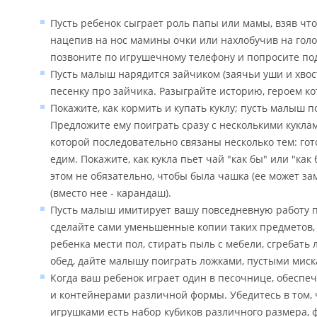
Пусть ребенок сыграет роль папы или мамы, взяв что
нацепив на нос мамины очки или нахлобучив на голо
позвоните по игрушечному телефону и попросите подо
Пусть малыш нарядится зайчиком (заячьи уши и хвос
песенку про зайчика. Разыграйте историю, героем ко
Покажите, как кормить и купать куклу; пусть малыш 
Предложите ему поиграть сразу с несколькими куклами
которой последовательно связаны несколько тем: гот
едим. Покажите, как кукла пьет чай "как бы" или "ка
этом не обязательно, чтобы была чашка (ее может за
(вместо нее - карандаш).
Пусть малыш имитирует вашу повседневную работу по
сделайте сами уменьшенные копии таких предметов, 
ребенка мести пол, стирать пыль с мебели, сгребать л
обед, дайте малышу поиграть ложками, пустыми миск
Когда ваш ребенок играет один в песочнице, обеспе
и контейнерами различной формы. Убедитесь в том, ч
игрушками есть набор кубиков различного размера, ф