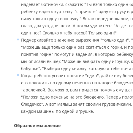
надевает ботиночки, скажите: "Ты взял только один б
ребенку надеть курточку, "спрячьте" одну его руку в 
вижу только одну твою руку!" Встав перед зеркалом, 
глаза, два уха, две щеки. А потом удивитесь: "А где т
один нос? Сколько у тебя носов? Только один!"
Подчеркивайте значение выражения "только один". "
"Можешь еще только один раз скатиться с горки, и п
понятия "один" помогут и задания, в которых ребенку
мы описали выше): "Можешь выбрать одну игрушку, к
бабушке", "Выбери одну книжку, которую я тебе почи
Когда ребенок усвоит понятие "один", дайте ему бол
его положить по одному печенью на каждое блюдечко
тарелочкой. Возможно, вам придется помочь ему шаг
"Положи одно печенье на это блюдечко. Теперь поло
блюдечко". А вот малыш занят своими грузовичками. 
каждой машины по одной игрушке.
Образное мышление