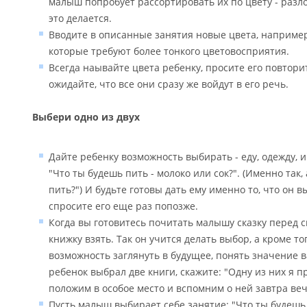
малыш попробует рассортировать их по цвету - разло
это делается.
Вводите в описанные занятия новые цвета, наприме
которые требуют более тонкого цветовосприятия.
Всегда наывайте цвета ребенку, просите его повторит
ожидайте, что все они сразу же войдут в его речь.
Выбери одно из двух
Дайте ребенку возможность выбирать - еду, одежду, 
"Что ты будешь пить - молоко или сок?". (Именно так,
пить?") И будьте готовы дать ему именно то, что он в
спросите его еще раз попозже.
Когда вы готовитесь почитать малышу сказку перед сн
книжку взять. Так он учится делать выбор, а кроме то
возможность заглянуть в будущее, понять значение 
ребенок выбрал две книги, скажите: "Одну из них я п
положим в особое место и вспомним о ней завтра ве
Пусть малыш выбирает себе занятие: "Что ты будешь 