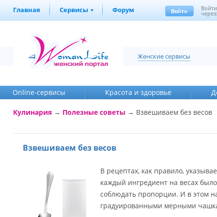
Войт
Главная
Сервисы
Форум
через
Женские сервисы
Online-cервисы
Красота и здоровье
Д
Кулинария
→
Полезные советы
→
Взвешиваем без весов
Взвешиваем без весов
В рецептах, как правило, указыва
каждый ингредиент на весах было
соблюдать пропорции. И в этом н
градуированными мерными чашкам