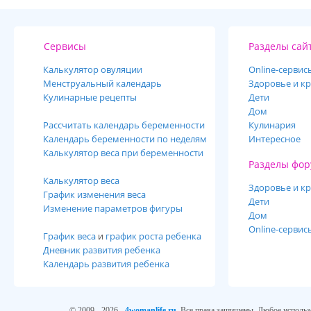
Сервисы
Разделы сай
Калькулятор овуляции
Online-cервис
Менструальный календарь
Здоровье и кр
Кулинарные рецепты
Дети
Дом
Рассчитать календарь беременности
Кулинария
Календарь беременности по неделям
Интересное
Калькулятор веса при беременности
Разделы фор
Калькулятор веса
Здоровье и кр
График изменения веса
Дети
Изменение параметров фигуры
Дом
Online-сервис
График веса
и
график роста ребенка
Дневник развития ребенка
Календарь развития ребенка
© 2009 - 2026 -
4womanlife.ru
. Все права защищены. Любое использ