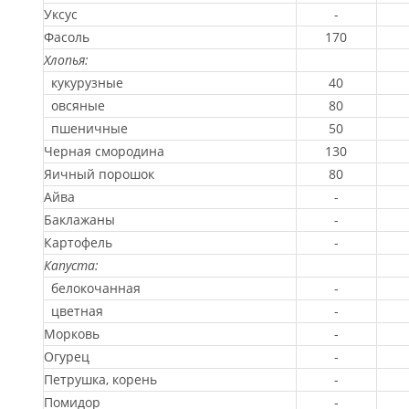
Уксус
-
Фасоль
170
Хлопья:
кукурузные
40
овсяные
80
пшеничные
50
Черная смородина
130
Яичный порошок
80
Айва
-
Баклажаны
-
Картофель
-
Капуста:
белокочанная
-
цветная
-
Морковь
-
Огурец
-
Петрушка, корень
-
Помидор
-