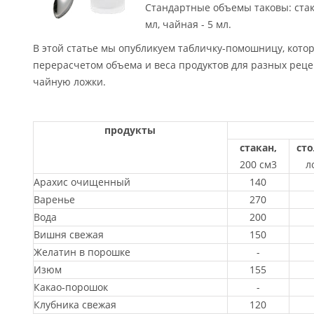
Стандартные объемы таковы: стака
мл, чайная - 5 мл.
В этой статье мы опубликуем табличку-помошницу, кото
перерасчетом объема и веса продуктов для разных рецеп
чайную ложки.
продукты
стакан,
ст
200 см3
л
Арахис очищенный
140
Варенье
270
Вода
200
Вишня свежая
150
Желатин в порошке
-
Изюм
155
Какао-порошок
-
Клубника свежая
120