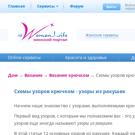
Войт
Главная
Сервисы
Форум
через
Женские сервисы
Online-cервисы
Красота и здоровье
Д
Дом
→
Вязание
→
Вязание крючком
→ Схемы узоров крюч
Схемы узоров крючком - узоры из ракушек
Начнем наше знакомство с узорами, выполняемыми крю
Первый вид узоров, с которым мы познакомим вас - это
у
узоров еще иногда называют
узоры из ракушек
.
В этой статье 12 основных узоров из ракушек. Каждый у