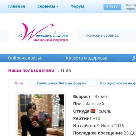
Войт
Главная
Сервисы
Форум
через
Женские сервисы
Online-cервисы
Красота и здоровье
Д
Наши пользователи
→ Nuta
Nuta
Сообщения Nuta на форуме
Благодарности на 
Возраст
- 37 лет
Пол
- Женский
Откуда
Гомель
Рейтинг
+10
На сайте с
9 Июня 2015
Последнее посещение
26 Де