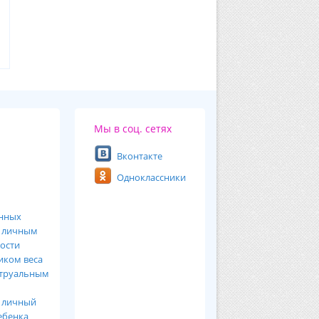
Мы в соц. сетях
Вконтакте
Одноклассники
анных
ь
личным
ости
иком веса
труальным
я
личный
ебенка