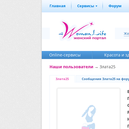
Главная
Сервисы
Форум
Же
Online-cервисы
Красота и з
Наши пользователи
→ Злата25
Злата25
Сообщения Злата25 на фор