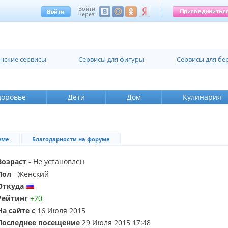
Войти
через:
нские сервисы
Cервисы для фигуры
Cервисы для б
доровье
Дети
Дом
Кулинария
уме
Благодарности на форуме
Возраст
- Не установлен
Пол
- Женский
Откуда
Рейтинг
+20
На сайте с
16 Июля 2015
Последнее посещение
29 Июля 2015 17:48