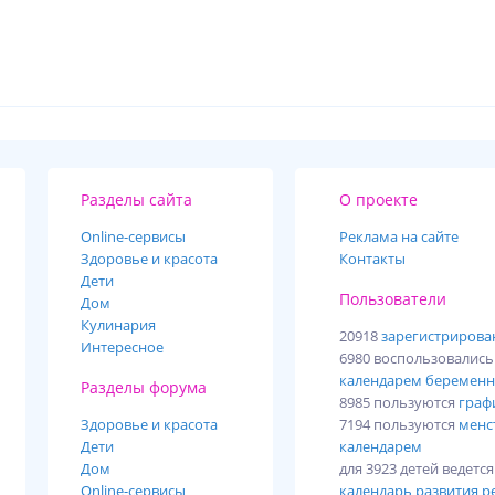
Разделы сайта
О проекте
Online-cервисы
Реклама на сайте
Здоровье и красота
Контакты
Дети
Пользователи
Дом
Кулинария
20918
зарегистриров
Интересное
6980 воспользовалис
календарем беременн
Разделы форума
8985 пользуются
граф
Здоровье и красота
7194 пользуются
менс
Дети
календарем
Дом
для 3923 детей ведетс
Online-сервисы
календарь развития р