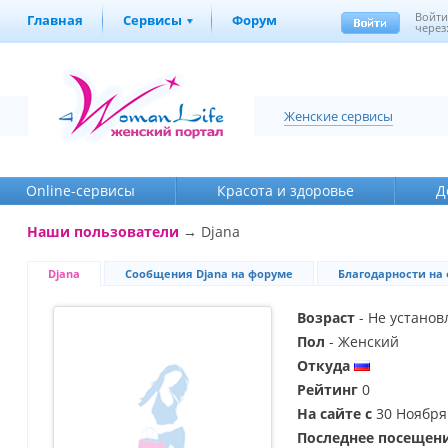
Войт
Главная
Сервисы
Форум
через
Женские сервисы
Online-cервисы
Красота и здоровье
Д
Наши пользователи
→ Djana
Djana
Сообщения Djana на форуме
Благодарности на
Возраст
- Не установ
Пол
- Женский
Откуда
Рейтинг
0
На сайте с
30 Ноября
Последнее посещен