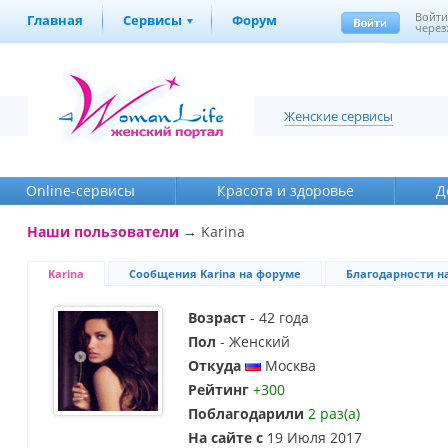
Войт
Главная
Сервисы
Форум
через
Женские сервисы
Online-cервисы
Красота и здоровье
Д
Наши пользователи
→ Karina
Karina
Сообщения Karina на форуме
Благодарности н
Возраст
- 42 года
Пол
- Женский
Откуда
Москва
Рейтинг
+300
Поблагодарили
2 раз(а)
На сайте с
19 Июля 2017