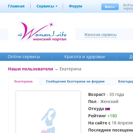
Войт
Главная
Сервисы
Форум
через
Женские сервисы
Online-cервисы
Красота и здоровье
Д
Наши пользователи
→ Екатерина
Екатерина
Сообщения Екатерина на форуме
Благода
Возраст
- 33 года
Пол
- Женский
Откуда
Рейтинг
+180
На сайте с
18 Апреля
Последнее посещен