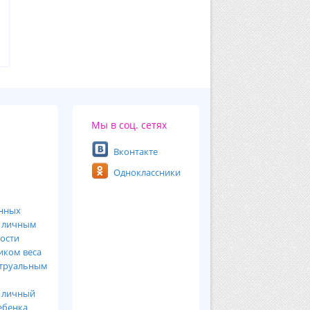
Мы в соц. сетях
Вконтакте
Одноклассники
анных
ь
личным
ости
иком веса
труальным
я
личный
ебенка