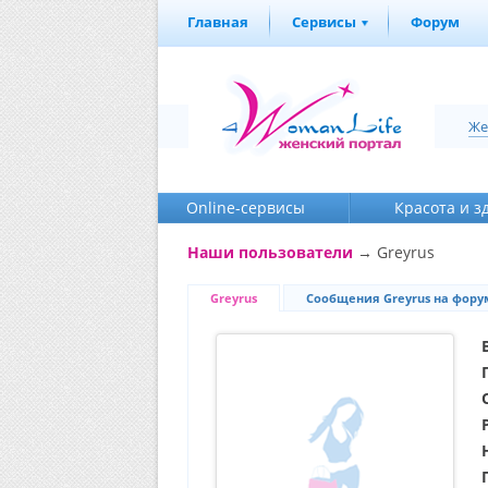
Главная
Сервисы
Форум
Же
Online-cервисы
Красота и з
Наши пользователи
→ Greyrus
Greyrus
Сообщения Greyrus на фору