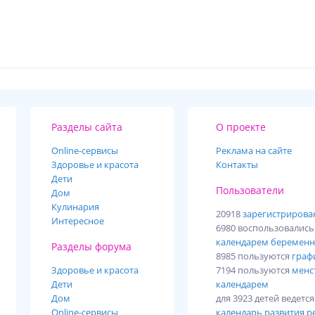
Разделы сайта
О проекте
Online-cервисы
Реклама на сайте
Здоровье и красота
Контакты
Дети
Пользователи
Дом
Кулинария
20918
зарегистриров
Интересное
6980 воспользовалис
календарем беременн
Разделы форума
8985 пользуются
граф
Здоровье и красота
7194 пользуются
менс
Дети
календарем
Дом
для 3923 детей ведетс
Online-сервисы
календарь развития р