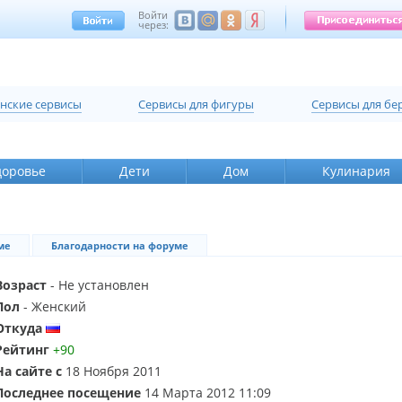
Войти
через:
нские сервисы
Cервисы для фигуры
Cервисы для б
доровье
Дети
Дом
Кулинария
ме
Благодарности на форуме
Возраст
- Не установлен
Пол
- Женский
Откуда
Рейтинг
+90
На сайте с
18 Ноября 2011
Последнее посещение
14 Марта 2012 11:09