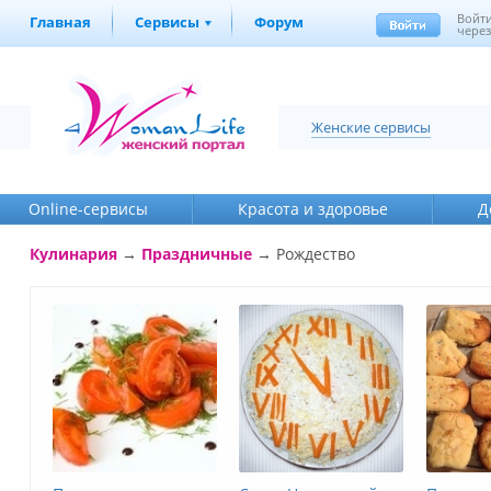
Войт
Главная
Сервисы
Форум
через
Женские сервисы
Online-cервисы
Красота и здоровье
Д
Кулинария
→
Праздничные
→
Рождество