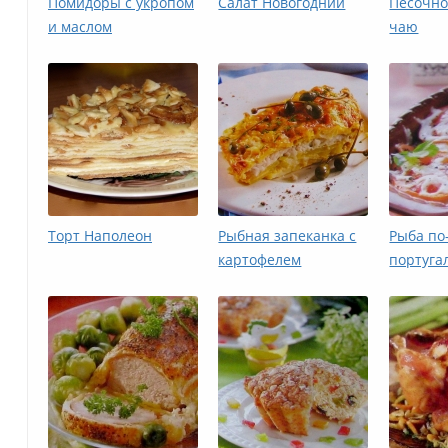
Помидоры с укропом
Салат Новогодний
Песочно
и маслом
чаю
Торт Наполеон
Рыбная запеканка с
Рыба по
картофелем
португа