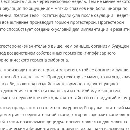
 беспокоить лишь через несколько недель. Тем не менее некот
т овуляция по ощущениям мягких спазмов или боли, иногда по
ий. Желтое тело - остатки фолликула после овуляции - ведет 
 все активнее производит гормон прогестерон. Прогестерон
что способствует созданию условий для имплантации и развити
рогестерона) значительно выше, чем раньше, организм будущей
под воздействием собственных гормонов (гипофизарного
хорионического гормона эмбриона.
е производит прогестерон и эстроген, чтоб ее организм лучше
пока об этом не знает. Правда, некоторые мамы, то ли угадыва
в себе, то ли под воздействием гормонов, вдруг ощущают
х движения становятся плавными и по-особому изящными,
является неуловимое нечто, какая-то тайна и свет, идущий изн
атке, правда, пока на клеточном уровне, Разрушая эпителий ма
ндометрия - соединительной ткани, которая содержит капилляр
ьной ткани, называемые децидуалъными являются для малыша
ецифическими ферментами, а продукты их распада всасываютс