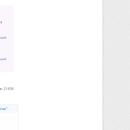
жу
льше
льше
в: 21458
гое"