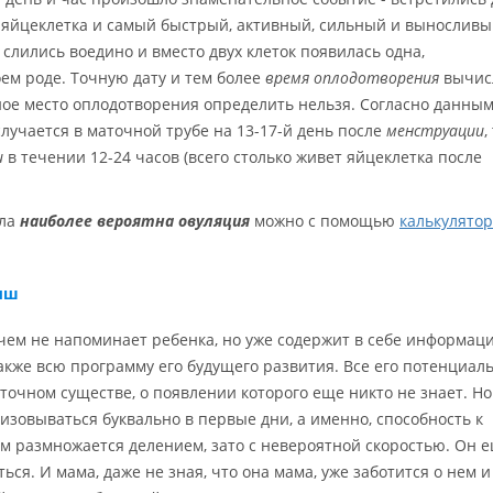
 яйцеклетка и самый быстрый, активный, сильный и вынослив
слились воедино и вместо двух клеток появилась одна,
ем роде. Точную дату и тем более
время оплодотворения
вычис
ное место оплодотворения определить нельзя. Согласно данны
случается в маточной трубе на 13-17-й день после
менструации
,
и
в течении 12-24 часов (всего столько живет яйцеклетка после
кла
наиболее вероятна овуляция
можно с помощью
калькулято
лыш
ем не напоминает ребенка, но уже содержит в себе информац
также всю программу его будущего развития. Все его потенциал
точном существе, о появлении которого еще никто не знает. Но
зовываться буквально в первые дни, а именно, способность к
м размножается делением, зато с невероятной скоростью. Он 
ся. И мама, даже не зная, что она мама, уже заботится о нем и