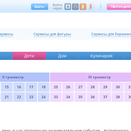
Войти
через:
сервисы
Cервисы для фигуры
Cервисы для береме
е
Дети
Дом
Кулинария
II триместр
III триместр
15
16
17
18
25
26
27
28
29
30
3
21
22
23
24
33
34
35
36
37
38
3
 день и час произошло знаменательное событие - встретились 