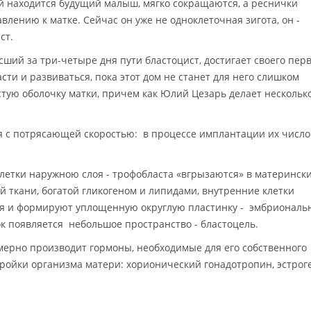
ой находится будущий малыш, мягко сокращаются, а реснички
лению к матке. Сейчас он уже не одноклеточная зигота, он -
ст.
сший за три-четыре дня пути бластоцист, достигает своего пер
асти и развиваться, пока этот дом не станет для него слишком
стую оболочку матки, причем как Юлий Цезарь делает нескольк
я с потрясающей скоростью: в процессе имплантации их число
летки наружною слоя - трофобласта «вгрызаются» в материнск
й ткани, богатой гликогеном и липидами, внутренние клетки
лоя и формируют уплощенную округлую пластинку - эмбрионал
к появляется небольшое пространство - бластоцель.
мерно производит гормоны, необходимые для его собственного
ройки организма матери: хорионический гонадотропин, эстрог