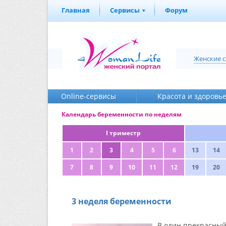
Главная
Сервисы
Форум
Женские 
Online-cервисы
Красота и здоровь
Календарь беременности по неделям
I триместр
1
2
3
4
5
6
13
14
7
8
9
10
11
12
19
20
3 неделя беременности
В один прекрасный