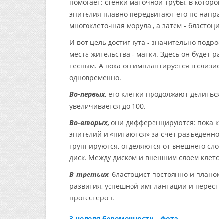
помогает: стенки маточной трубы, в котор
эпителия плавно передвигают его по направ
многоклеточная морула , а затем - бластоци
И вот цель достигнута - значительно подро
места жительства - матки. Здесь он будет р
тесным. А пока он имплантируется в слизи
одновременно.
Во-первых
,
его клетки продолжают делитьс
увеличивается до 100.
Во-вторых
,
они дифференцируются: пока к
эпителий и «питаются» за счет разъеденно
группируются, отделяются от внешнего с
диск. Между диском и внешним слоем клето
В-третьих
,
бластоцист постоянно и плано
развития, успешной имплантации и перест
прогестерон.
3 неделя беременности - фото