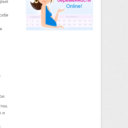
орые
себя
я
я
утри.
тки,
ы и
я