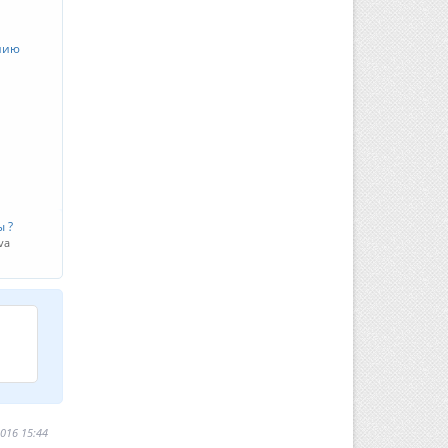
нию
 ?
va
016 15:44