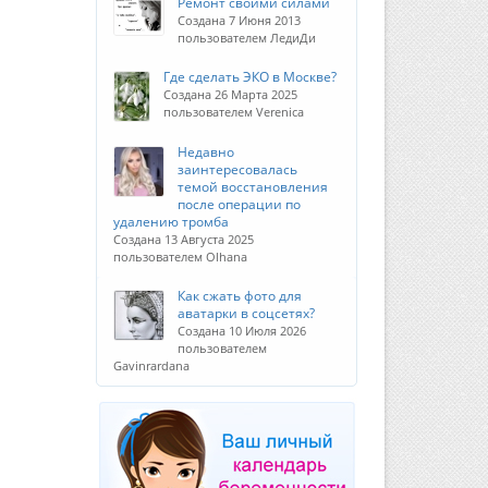
Ремонт своими силами
Создана 7 Июня 2013
пользователем ЛедиДи
Где сделать ЭКО в Москве?
Создана 26 Марта 2025
пользователем Verenica
Недавно
заинтересовалась
темой восстановления
после операции по
удалению тромба
Создана 13 Августа 2025
пользователем Olhana
Как сжать фото для
аватарки в соцсетях?
Создана 10 Июля 2026
пользователем
Gavinrardana