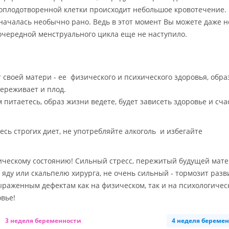
оплодотворенной клетки происходит небольшое кровотечение.
началась необычно рано. Ведь в этот момент Вы можете даже н
 очередной менструального цикла еще не наступило.
 своей матери - ее физического и психического здоровья, обра
ереживает и плод.
ем питаетесь, образ жизни ведете, будет зависеть здоровье и сча
сь строгих диет, не употребляйте алкоголь и избегайте
ическому состоянию! Сильный стресс, пережитый будущей мат
 яду или скальпелю хирурга, не очень сильный - тормозит разв
ыраженным дефектам как на физическом, так и на психологичес
овье!
3 неделя беременности
4 неделя береме