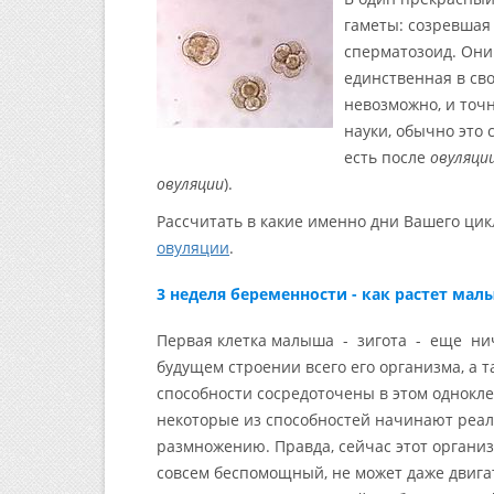
гаметы: созревшая
сперматозоид. Они 
единственная в сво
невозможно, и точ
науки, обычно это 
есть после
овуляци
овуляции
).
Рассчитать в какие именно дни Вашего ци
овуляции
.
3 неделя беременности - как растет ма
Первая клетка малыша - зигота - еще нич
будущем строении всего его организма, а 
способности сосредоточены в этом однокле
некоторые из способностей начинают реали
размножению. Правда, сейчас этот организ
совсем беспомощный, не может даже двигать