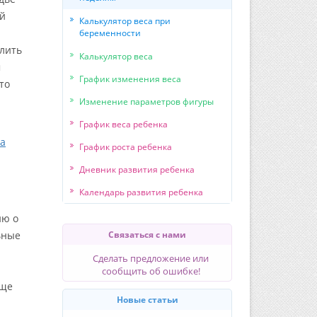
ый
Калькулятор веса при
беременности
лить
Калькулятор веса
м
График изменения веса
 то
Изменение параметров фигуры
График веса ребенка
ра
График роста ребенка
Дневник развития ребенка
Календарь развития ребенка
ию о
ьные
Связаться с нами
Сделать предложение или
сообщить об ошибке!
еще
Новые статьи