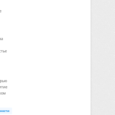
е
за
стье
ерью
итие
ком
нности