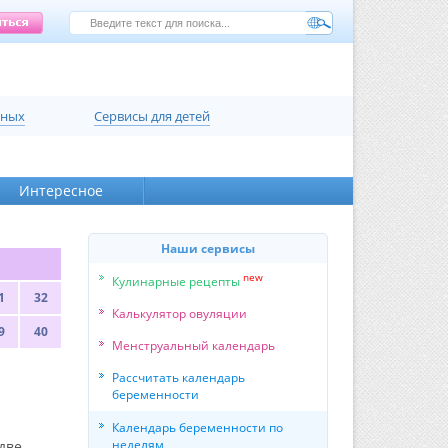
нных
Сервисы для детей
Интересное
Наши сервисы
new
Кулинарные рецепты
1
32
Калькулятор овуляции
9
40
Менструальный календарь
Рассчитать календарь
беременности
Календарь беременности по
неделям
две