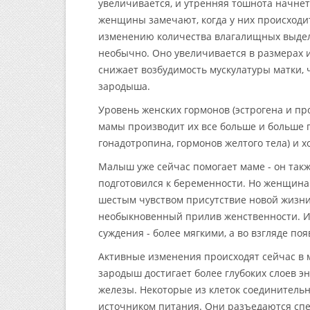
увеличивается, и утренняя тошнота начнет
женщины замечают, когда у них происходи
изменению количества влагалищных выделен
необычно. Оно увеличивается в размерах и
снижает возбудимость мускулатуры матки, 
зародыша.
Уровень женских гормонов (эстрогена и п
мамы производит их все больше и больше 
гонадотропина, гормонов желтого тела) и 
Малыш уже сейчас помогает маме - он такж
подготовился к беременности. Но женщина 
шестым чувством присутствие новой жизни 
необыкновенный прилив женственности. И
суждения - более мягкими, а во взгляде по
Активные изменения происходят сейчас в м
зародыш достигает более глубоких слоев э
железы. Некоторые из клеток соединител
источником питания. Они разъедаются сп