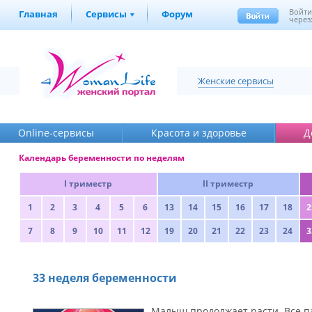
Войт
Главная
Сервисы
Форум
через
Женские сервисы
Online-cервисы
Красота и здоровье
Д
Календарь беременности по неделям
I триместр
II триместр
1
2
3
4
5
6
13
14
15
16
17
18
2
7
8
9
10
11
12
19
20
21
22
23
24
3
33 неделя беременности
Малыш продолжает расти. Все па